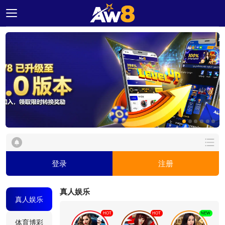
主
页
面
优
惠
活
动
品
牌
大
使
登录
注册
联
系
真人娱乐
我
真人娱乐
们
HOT
HOT
NEW
体育博彩