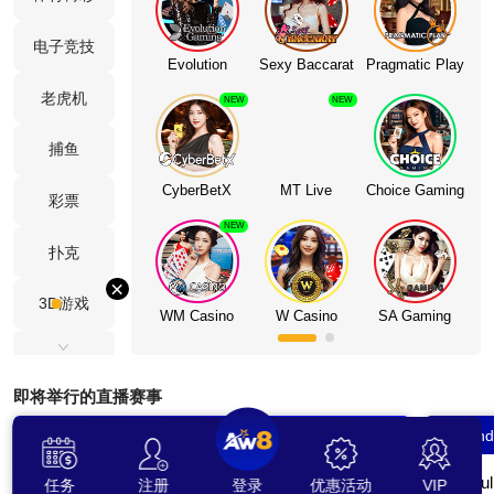
语
言
电子竞技
PC
Evolution
Sexy Baccarat
Pragmatic Play
版
老虎机
NEW
NEW
下
捕鱼
载
CyberBetX
MT Live
Choice Gaming
彩票
VIP
NEW
扑克
代
理
×
3D游戏
WM Casino
W Casino
SA Gaming
斗鸡
即将举行的直播赛事
快速游戏
England - Premier League
21/08 - 07:00 PM
England
即时比分
H
H
Arsenal
Hul
任务
注册
登录
优惠活动
VIP