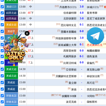
语
言
PC
版
下
载
×
VIP
代
理