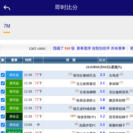
即时比分
主
7M
页
面
优
惠
活
动
品
牌
大
使
联
系
我
们