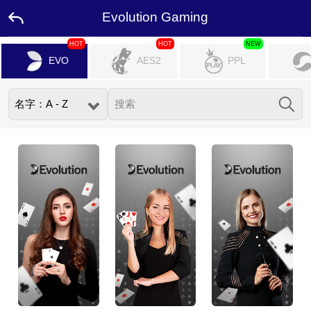
Evolution Gaming
HOT
HOT
NEW
主
EVO
AES2
PPL
页
面
优
惠
活
动
品
牌
大
使
联
系
我
们