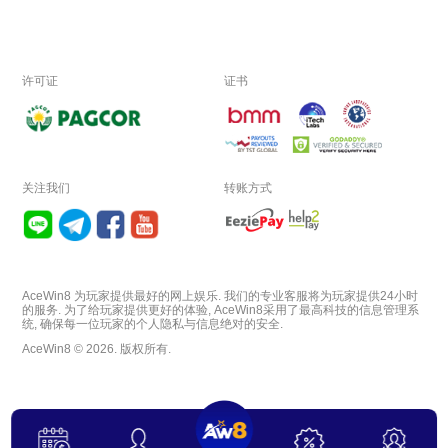
许可证
证书
关注我们
转账方式
AceWin8 为玩家提供最好的网上娱乐. 我们的专业客服将为玩家提供24小时
的服务. 为了给玩家提供更好的体验, AceWin8采用了最高科技的信息管理系
统, 确保每一位玩家的个人隐私与信息绝对的安全.
AceWin8 © 2026. 版权所有.