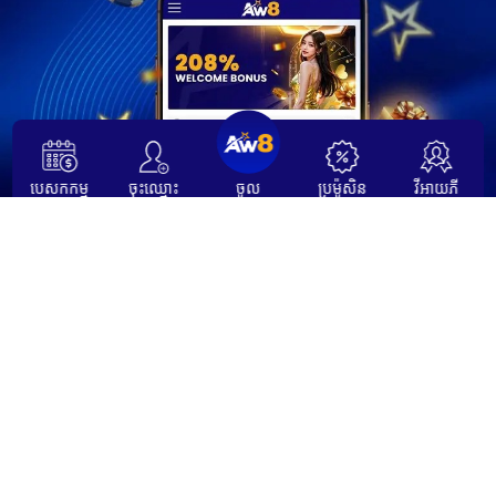
បេសកកម្ម
ចុះឈ្មោះ
ចូល
ប្រម៉ូសិន
វីអាយភី
ចេញអាជ្ញាប័ណ្ណដោយ
វិញ្ញាបនប័ត្រ
មកតាមពូកយើង
វិធីសាស្រ្តទូទាត់