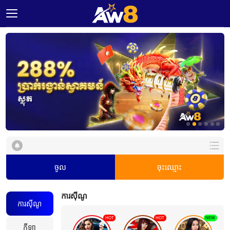
ទំព័រ
ដើម
ប្រម៉ូសិន
ឯកអគ្គ
រាជទូត
ទំនាក់
ទំនង
យើង
ខ្ញុំ
ចូល
ចុះឈ្មោះ
ភាសា
ការស៊ីណូ
ការស៊ីណូ
ទម្រង់
កុំ
HOT
HOT
NEW
កីឡា
ព្យូទ័រ