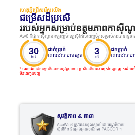
ហេតុអ្វីជ្រើសរើសយើង
ជម្រើសដ៏ប្រសើ
ររបស់អ្នកសម្រាប់ឧត្តមភាពកាស៊
Aw8 គឺជាកាស៊ីណូអនឡាញម៉ាឡេស៊ីដែលពេញចិត្តសម្រាប់ការធានាទូទាត់
30
3
ដាក់ប្រាក់
ដកប្រាក់
ពេលវេលាជាមធ្យម
ពេលវេលាជា
វិនាទី
នាទី
* ពេលវេលាជាមធ្យមមិនអាចអនុវត្តបានទេ ប្រសិនបើធនាគារក្រៅបណ្តាញ ការរំខាននៃក
មិនពេញលេញ
សុវត្ថិភាព & ធានា
AceWin8 ត្រូវបានទទួលស្គាល់ដោយរដ្ឋាភិបាល
ហ្វីលីពីន និងគ្រប់គ្រងសាជីវកម្ម PAGCOR ។