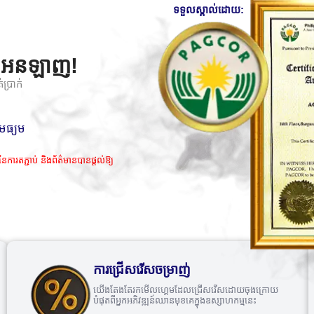
ទទួលស្គាល់ដោយ:
ីណូអនឡាញ!
ប្រាក់
មធ្យម
ារតភ្ជាប់ និងព័ត៌មានបានផ្តល់ឱ្យ
ការជ្រើសរើសចម្រាញ់
យើងតែងតែរកមើលហ្គេមដែលជ្រើសរើសដោយចុងក្រោយ
បំផុតពីអ្នកអភិវឌ្ឍន៍ឈានមុខគេក្នុងឧស្សាហកម្មនេះ