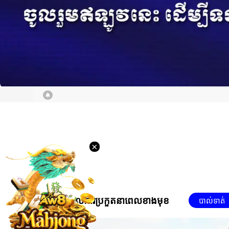
ការផ្តល់ជូនថ្មីបំផុត
×
ផ្សាយបន្តផ្ទាល់ការប្រកួតនាពេលខាងមុខ
បាល់ទាត់