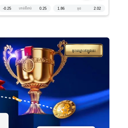
-0.25
0.25
1.86
2.02
-0.25
ហាន់ឌីខាប់
អូដ
ចុះឈ្មោះឥឡូវនេះ