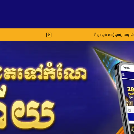
កីឡា
ស្លត់
កាស៊ីណូផ្សាយផ្ទាល់