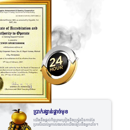
ប្រាក់រង្វាន់ផ្តាច់មុខ
យើង​នឹង​ផ្តល់​កិច្ច​ព្រម​ព្រៀង​និង​ប្រម៉ូសិនកាន់​តែ​
ប្រសើរ​ដល់អ្នកលេងរបស់​យើង​ធៀប​នឹង​អ្នក​ដទៃ។