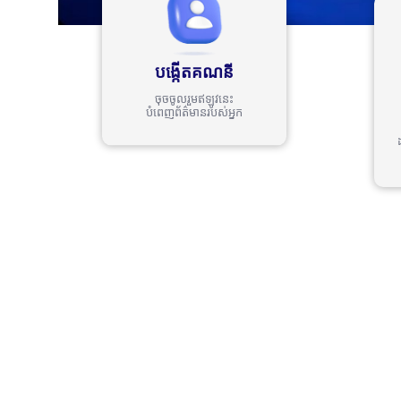
បង្កើតគណនី
ចុចចូលរួមឥឡូវនេះ
បំពេញព័ត៌មានរបស់អ្នក
ការកំសាន្តថ្មីបំផុត