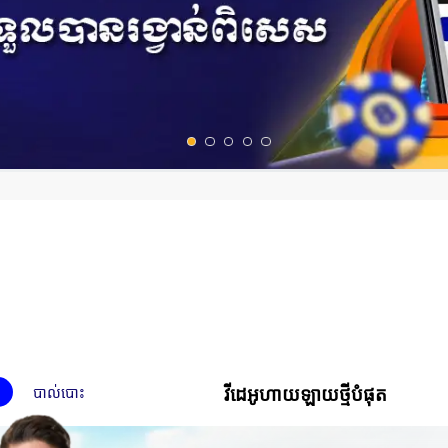
បាល់បោះ
វីដេអូហាយឡាយថ្មីបំផុត