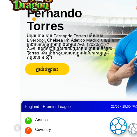
ទូតសុច្ឆន្ទៈ
Fernando
Torres
វីរបុរសបាល់ទាត់ Fernando Torres អតីតរបស់
Liverpool, Chelsea និង Atletico Madrid បានដាក់
ក្រដាសលើកិច្ចព្រមព្រៀងជាមួយ Aw8 (2020/21) ។
Aw8 មានក្តីសង្ឃឹមខ្ពស់ថាការចុះហត្ថលេខារបស់កីឡាករ
Torres នឹងពង្រឹងកិត្តិយសរបស់ខ្លួនជាវេទិកាកម្សាន្តដ៏
កំពូលនៅអាស៊ី។
ភ្នាល់ឥឡូវនេះ
England - Premier League
21/08 - 19:00 (Fr
H
Arsenal
A
Coventry