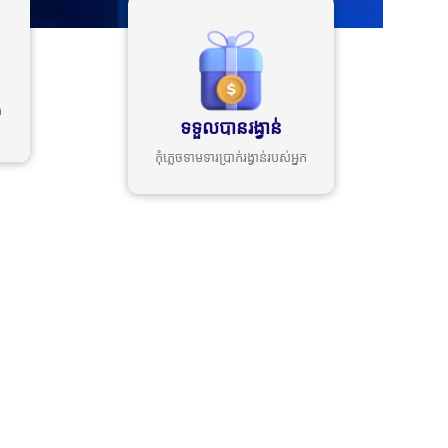
ង
ទទួលបានរង្វាន់
កុំភ្លេចទាមទារប្រាក់រង្វាន់របស់អ្នក