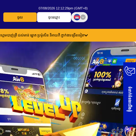
07/08/2026 12:12:31pm (GMT+8)
ចូល
ចុះឈ្មោះ
ហ្គេមបាញ់ត្រី
ជល់មាន់
ឆ្នោត
ប្រម៉ូសិន
វីអាយភី
ភ្នាក់ងារ
ច្រើនទៀត
ទំនាក់ទំនងយើងខ្ញុំ