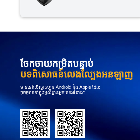
ចែកចាយកម្រិតបន្ទាប់
បទពិសោធន៍លេងល្បែងអនឡាញ
មាននៅលើស្មាតហ្វូន Android និង Apple ដែល
ចុចចូលទៅក្នុងមូលដ្ឋានអ្នកលេងធំជាង។