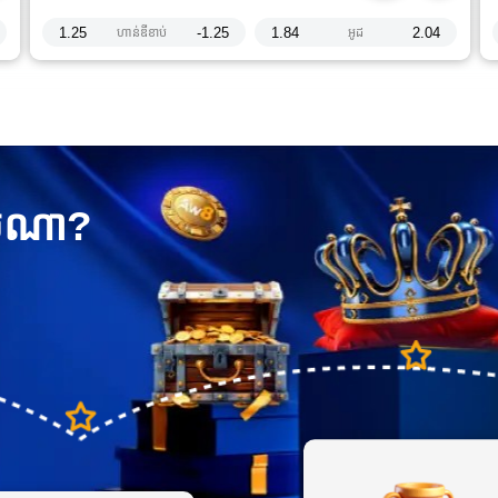
1.25
-1.25
1.84
2.04
ហាន់ឌីខាប់
អូដ
ៀបណា?