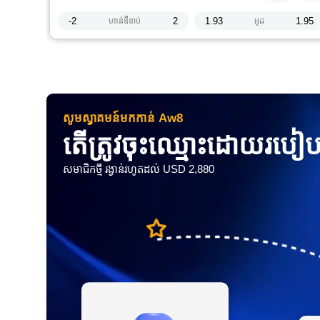
-2
2
1.93
1.95
ហាន់ឌីខាប់
អូដ
សូមស្វាគមន៍មកកាន់ Aw8
តើត្រូវចុះឈ្មោះដោយរប
សមាជិកថ្មី រង្វាន់រហូតដល់ USD 2,880