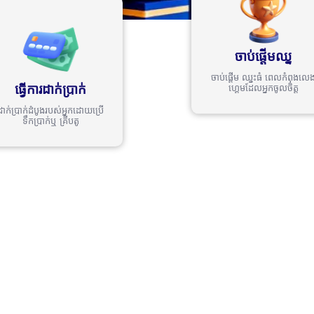
ចាប់ផ្តើមឈ្ន
ចាប់ផ្តើម ឈ្នះធំ ពេលកំពុងលេ
ធ្វើការដាក់ប្រាក់
ហ្គេមដែលអ្នកចូលចិត្ត
ដាក់ប្រាក់ដំបូងរបស់អ្នកដោយប្រើ
ទឹកប្រាក់ឬ គ្រីបតូ