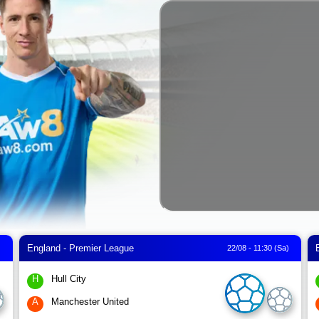
England - Premier League
)
22/08 - 11:30 (Sa)
H
Hull City
A
Manchester United